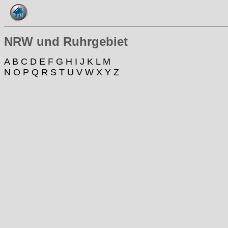
NRW und Ruhrgebiet
A
B
C
D
E
F
G
H
I
J
K
L
M
N
O
P
Q
R
S
T
U
V
W
X
Y
Z